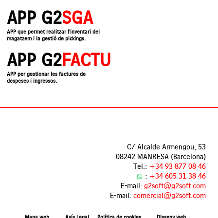
APP G2
SGA
APP que permet realitzar l'inventari del
magatzem i la gestió de pickings.
APP G2
FACTU
APP per gestionar les factures de
despeses i ingressos.
C/ Alcalde Armengou, 53
08242 MANRESA (Barcelona)
Tel.:
+34 93 877 08 46
:
+34 605 31 38 46
E-mail:
g2soft@g2soft.com
E-mail:
comercial@g2soft.com
Mapa web
Avís Legal
Política de cookies
Disseny web